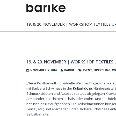
19. & 20. NOVEMBER | WORKSHOP TEXTILES 
19. & 20. NOVEMBER | WORKSHOP TEXTILES
NOVEMBER 5, 2016
BARIKE
EVENT
,
UPCYCLING
,
W
„Neue Kostbarkeit! Individuelle Weihnachtsgeschenke au
mit Barbara Schwinges in der
Kulturküche
. Nähbegeistert
Schmuckstücken und Accessoires aus abgelegten Krawatte
Armbänder, Täschchen, Schals oder Wohn- und Tischdekora
hat, ist hier gut aufgehoben. Die TeilnehmerInnen bringen
Gürtel, etc.) und erarbeiten unter Barbara Schwinges An
Selbstbehalten.