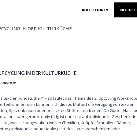
SKIP TO PRIMARY CONTENT
SKIP TO SECONDARY CONTENT
KOLLEKTIONEN
NEUIGKE
MAIN MENU
UPCYCLING IN DER KULTURKÜCHE
 UPCYCLING IN DER KULTURKÜCHE
ORKSHOP
s textilen Fundstücken“ – so lautet das Thema des 2. Upcycling Workshop
e TeilnehmerInnen können sich dieses Mal auf die Fertigung von textilen
n, Spitzenblusen oder bestickten Stoffresten freuen. Ob Gürtel, Hals- o
tion – wer gerne kreativ tätig ist und Lust auf individuelle Geschenkid
 mit, was sie umgestalten wollen (Textilien, Knöpfe, Schnallen, Bänder,
leitung individuelle neue Lieblingsstücke – zum Verschenken oder